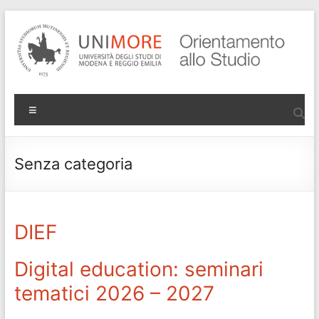
Salta
al
contenuto
Progetto
Menu
Orientamento
di Ateneo
Senza categoria
DIEF
Digital education: seminari
tematici 2026 – 2027