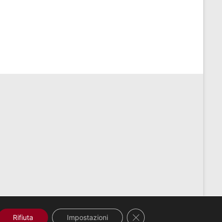
Contatti
Privacy
Close GDPR Cookie Banne
Rifiuta
Impostazioni