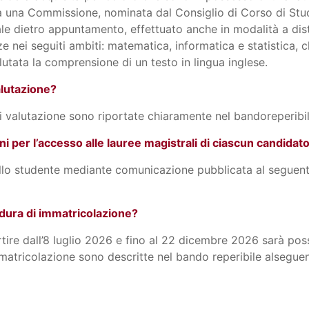
da una Commissione, nominata dal Consiglio di Corso di St
ale dietro appuntamento, effettuato anche in modalità a dist
 nei seguiti ambiti: matematica, informatica e statistica, c
alutata la comprensione di un testo in lingua inglese.
lutazione?
di valutazione sono riportate chiaramente nel bandoreperib
oni per l’accesso alle lauree magistrali di ciascun candidat
to allo studente mediante comunicazione pubblicata al seguen
dura di immatricolazione?
ire dall’8 luglio 2026 e fino al 22 dicembre 2026 sarà possi
mmatricolazione sono descritte nel bando reperibile alsegue