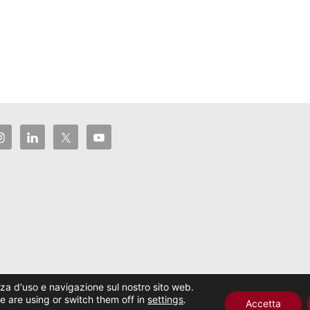
enza d'uso e navigazione sul nostro sito web.
servati. Tema
Spacious
di ThemeGrill.
 are using or switch them off in
settings
.
Accetta