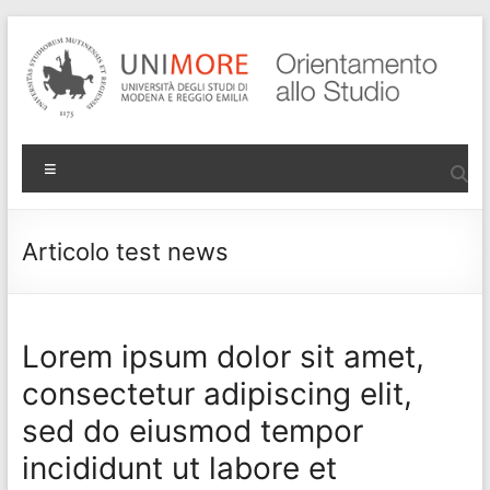
Salta
al
contenuto
Progetto
Menu
Orientamento
di Ateneo
Articolo test news
Lorem ipsum dolor sit amet,
consectetur adipiscing elit,
sed do eiusmod tempor
incididunt ut labore et