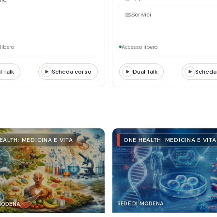
Scrivici
libero
Accesso libero
l Talk
Scheda corso
Dual Talk
Scheda
EALTH: MEDICINA E VITA
ONE HEALTH: MEDICINA E VITA
SEDE DI MODENA
 MODENA