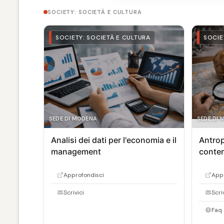
SOCIETY: SOCIETÀ E CULTURA
SOCIETY: SOCIETÀ E CULTURA
SOCIE
SEDE DI MODENA
SEDE DI
Analisi dei dati per l'economia e il
Antrop
management
conte
Approfondisci
Appr
Scrivici
Scri
Faq