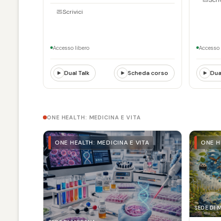
Scrivici
Accesso libero
Accesso 
Dual Talk
Scheda corso
Dua
ONE HEALTH: MEDICINA E VITA
ONE HEALTH: MEDICINA E VITA
ONE H
SEDE DI