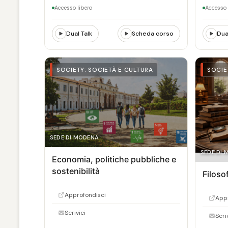
Accesso libero
Accesso 
Dual Talk
Scheda corso
Dua
SOCIETY: SOCIETÀ E CULTURA
SOCIE
SEDE DI MODENA
SEDE DI
Economia, politiche pubbliche e
sostenibilità
Filoso
Approfondisci
Appr
Scrivici
Scri