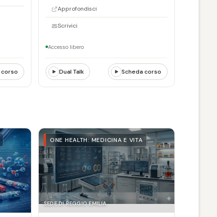
Approfondisci
Scrivici
Accesso libero
 corso
Dual Talk
Scheda corso
ONE HEALTH: MEDICINA E VITA
SEDE DI REGGIO EMILIA