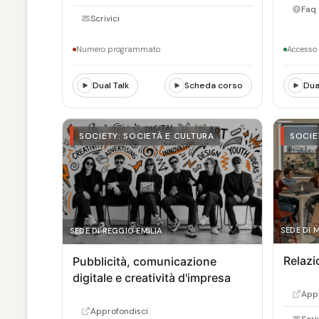
Faq
Scrivici
Numero programmato
Accesso 
Dual Talk
Scheda corso
Dua
SOCIETY: SOCIETÀ E CULTURA
SOCIE
SEDE DI
SEDE DI REGGIO EMILIA
Relazi
Pubblicità, comunicazione
digitale e creatività d'impresa
Appr
Approfondisci
Scri