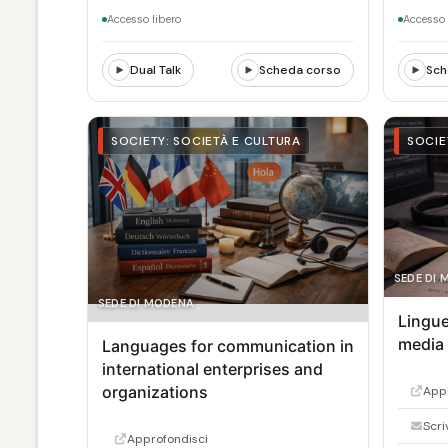
Accesso libero
Accesso 
Dual Talk
Scheda corso
Sch
SOCIETY: SOCIETÀ E CULTURA
SOCIE
SEDE DI
SEDE DI MODENA
Lingue 
media
Languages for communication in
international enterprises and
organizations
Appr
Scri
Approfondisci