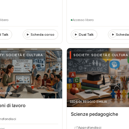
libero
Accesso libero
l Talk
Scheda corso
Dual Talk
Scheda
TY: SOCIETÀ E CULTURA
SOCIETY: SOCIETÀ E CULTURA
 MODENA
SEDE DI REGGIO EMILIA
oni di lavoro
Scienze pedagogiche
ofondisci
Approfondisci
vici