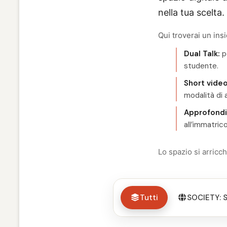
nella tua scelta.
Qui troverai un ins
Dual Talk:
pe
studente.
Short video
modalità di 
Approfondi
all’immatric
Lo spazio si arric
Tutti
SOCIETY: S