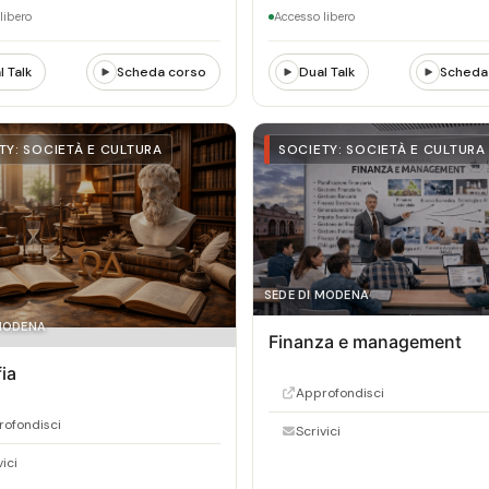
libero
Accesso libero
l Talk
Scheda corso
Dual Talk
Scheda
TY: SOCIETÀ E CULTURA
SOCIETY: SOCIETÀ E CULTURA
SEDE DI MODENA
 MODENA
Finanza e management
fia
Approfondisci
ofondisci
Scrivici
vici