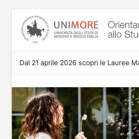
Salta
al
Progetto
contenuto
Orientamento
di Ateneo
Dal 21 aprile 2026 scopri le Lauree M