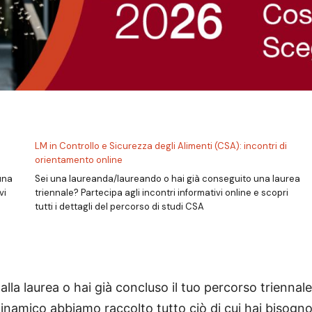
LM in Controllo e Sicurezza degli Alimenti (CSA): incontri di
orientamento online
una
Sei una laureanda/laureando o hai già conseguito una laurea
vi
triennale? Partecipa agli incontri informativi online e scopri
tutti i dettagli del percorso di studi CSA
alla laurea o hai già concluso il tuo percorso triennal
dinamico abbiamo raccolto tutto ciò di cui hai bisogno