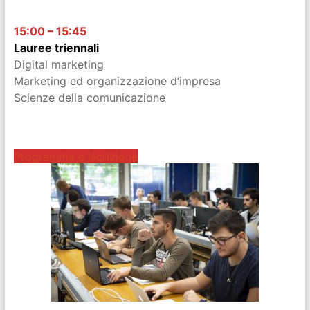
15:00 – 15:45
Lauree triennali
Digital marketing
Marketing ed organizzazione d’impresa
Scienze della comunicazione
nnnnnnnnnnnnnnnnnnnnnnn
nnnnnnnnnnnnnnnnnnnnnnnn
Programma e iscrizione