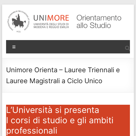
Salta
al
contenuto
Progetto
Menu
Orientamento
di Ateneo
Unimore Orienta – Lauree Triennali e
Lauree Magistrali a Ciclo Unico
L’Università si presenta
I corsi di studio e gli ambiti
professionali