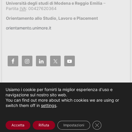
Università degli studi di Modena e Reggio Emilia
–
Partita
IVA
: 00427620364
Orientamento allo Studio, Lavoro e Placement
orientamento.unimore.it
Usiamo i cookie per fornirti la miglior esperienza d'uso e
navigazione sul nostro sito web.
You can find out more about which cookies we are using or
switch them off in
settings
.
Copyright © 2026
Progetto Orientamento di Ateneo
. Tutti i diritti riservati.
Tema
Spacious
di ThemeGrill. Sviluppato da:
WordPress
.
Close GDPR Cooki
Contatti
Privacy
Accetta
Rifiuta
Impostazioni