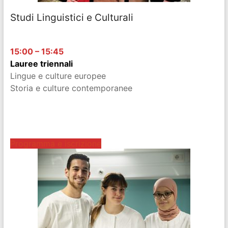
Studi Linguistici e Culturali
15:00 – 15:45
Lauree triennali
Lingue e culture europee
Storia e culture contemporanee
nnnnnnnnnnnnnnnnnnnnnnn
nnnnnnnnnnnnnnnnnnnnnnnn
nnnnnnnnnnnnnnnnnnnnnnnn
Programma e iscrizione